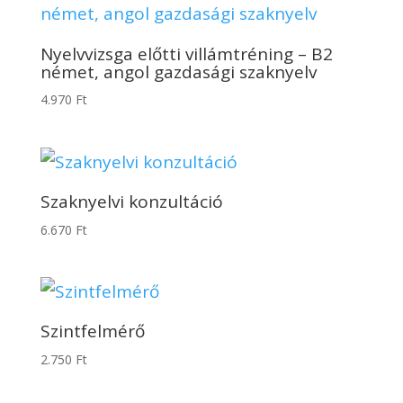
Nyelvvizsga előtti villámtréning – B2
német, angol gazdasági szaknyelv
4.970
Ft
Szaknyelvi konzultáció
6.670
Ft
Szintfelmérő
2.750
Ft