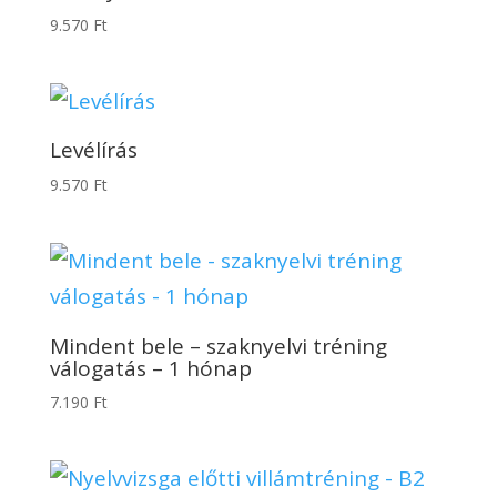
9.570
Ft
Levélírás
9.570
Ft
Mindent bele – szaknyelvi tréning
válogatás – 1 hónap
7.190
Ft